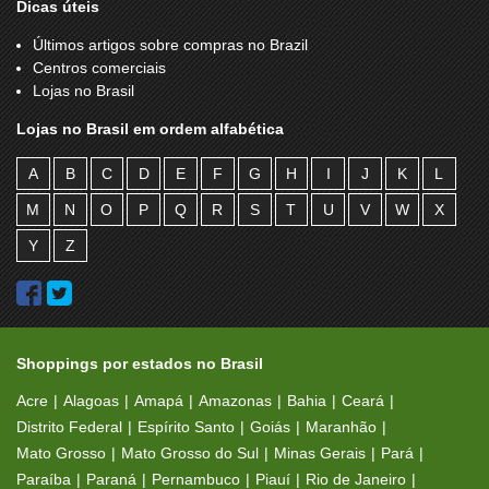
Dicas úteis
Últimos artigos sobre compras no Brazil
Centros comerciais
Lojas no Brasil
Lojas no Brasil em ordem alfabética
A
B
C
D
E
F
G
H
I
J
K
L
M
N
O
P
Q
R
S
T
U
V
W
X
Y
Z
Shoppings por estados no Brasil
Acre
Alagoas
Amapá
Amazonas
Bahia
Ceará
Distrito Federal
Espírito Santo
Goiás
Maranhão
Mato Grosso
Mato Grosso do Sul
Minas Gerais
Pará
Paraíba
Paraná
Pernambuco
Piauí
Rio de Janeiro