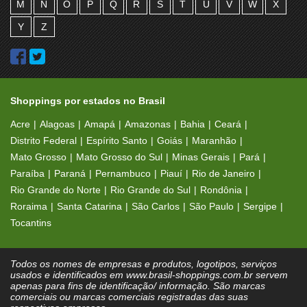
M
N
O
P
Q
R
S
T
U
V
W
X
Y
Z
Shoppings por estados no Brasil
Acre
Alagoas
Amapá
Amazonas
Bahia
Ceará
Distrito Federal
Espírito Santo
Goiás
Maranhão
Mato Grosso
Mato Grosso do Sul
Minas Gerais
Pará
Paraíba
Paraná
Pernambuco
Piauí
Rio de Janeiro
Rio Grande do Norte
Rio Grande do Sul
Rondônia
Roraima
Santa Catarina
São Carlos
São Paulo
Sergipe
Tocantins
Todos os nomes de empresas e produtos, logotipos, serviços
usados e identificados em www.brasil-shoppings.com.br servem
apenas para fins de identificação/ informação. São marcas
comerciais ou marcas comerciais registradas das suas