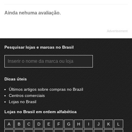
Ainda nehuma avaliação.
Pesquisar lojas e marcas no Brasil
Dicas úteis
Últimos artigos sobre compras no Brazil
Centros comerciais
Lojas no Brasil
Lojas no Brasil em ordem alfabética
A
B
C
D
E
F
G
H
I
J
K
L