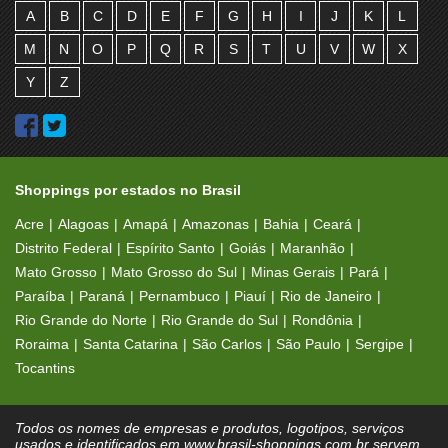
A
B
C
D
E
F
G
H
I
J
K
L
M
N
O
P
Q
R
S
T
U
V
W
X
Y
Z
Shoppings por estados no Brasil
Acre
Alagoas
Amapá
Amazonas
Bahia
Ceará
Distrito Federal
Espírito Santo
Goiás
Maranhão
Mato Grosso
Mato Grosso do Sul
Minas Gerais
Pará
Paraíba
Paraná
Pernambuco
Piauí
Rio de Janeiro
Rio Grande do Norte
Rio Grande do Sul
Rondônia
Roraima
Santa Catarina
São Carlos
São Paulo
Sergipe
Tocantins
Todos os nomes de empresas e produtos, logotipos, serviços
usados e identificados em www.brasil-shoppings.com.br servem