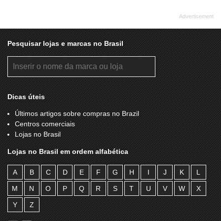
Pesquisar lojas e marcas no Brasil
Dicas úteis
Últimos artigos sobre compras no Brazil
Centros comerciais
Lojas no Brasil
Lojas no Brasil em ordem alfabética
A
B
C
D
E
F
G
H
I
J
K
L
M
N
O
P
Q
R
S
T
U
V
W
X
Y
Z