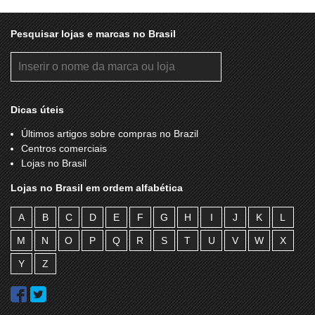
Pesquisar lojas e marcas no Brasil
Dicas úteis
Últimos artigos sobre compras no Brazil
Centros comerciais
Lojas no Brasil
Lojas no Brasil em ordem alfabética
A
B
C
D
E
F
G
H
I
J
K
L
M
N
O
P
Q
R
S
T
U
V
W
X
Y
Z