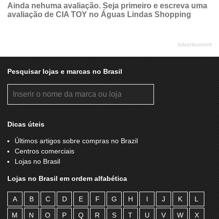
Ainda nehuma avaliação. Seja primeiro e escreva uma
avaliação de CIA TOY no Águas Lindas Shopping
Pesquisar lojas e marcas no Brasil
Dicas úteis
Últimos artigos sobre compras no Brazil
Centros comerciais
Lojas no Brasil
Lojas no Brasil em ordem alfabética
A
B
C
D
E
F
G
H
I
J
K
L
M
N
O
P
Q
R
S
T
U
V
W
X