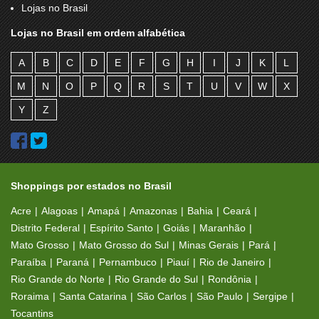
Lojas no Brasil
Lojas no Brasil em ordem alfabética
A
B
C
D
E
F
G
H
I
J
K
L
M
N
O
P
Q
R
S
T
U
V
W
X
Y
Z
Shoppings por estados no Brasil
Acre
Alagoas
Amapá
Amazonas
Bahia
Ceará
Distrito Federal
Espírito Santo
Goiás
Maranhão
Mato Grosso
Mato Grosso do Sul
Minas Gerais
Pará
Paraíba
Paraná
Pernambuco
Piauí
Rio de Janeiro
Rio Grande do Norte
Rio Grande do Sul
Rondônia
Roraima
Santa Catarina
São Carlos
São Paulo
Sergipe
Tocantins