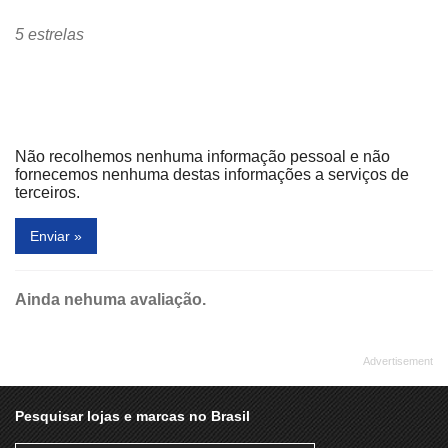
FLA SPORTS
FÓRMULA ACADEMIA
5 estrelas
FRICOTE
GIRAFFAS
HAVAIANAS
HERING
HOT PARADISE
I LOVE MILKSHAKES
Não recolhemos nenhuma informação pessoal e não
ILLUSYON
ITAPUÃ CALÇADOS
fornecemos nenhuma destas informações a serviços de
terceiros.
JAKLAYNE JOIAS
JHENY BOLSAS
Enviar »
KABELO'S
KANGAROO
KEVINGSTON
KONYK
Ainda nehuma avaliação.
LA PASTA
LAZULI
LE CHOCOLATIER
LE POSTICHE
LIVRARIA NOBEL
LOJAS AMERICANAS
LOLY BALAS
LOOK BY CASE
Pesquisar lojas e marcas no Brasil