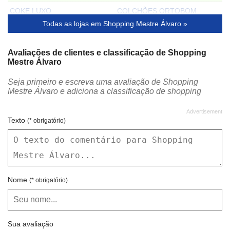
COKE LUXO
COLCHÕES ORTOBOM
Todas as lojas em Shopping Mestre Álvaro »
COLOMBO WOMAN
COMM CENTER
CONSTANCE
COOKIES
Avaliações de clientes e classificação de Shopping
Mestre Álvaro
CORAÇÃO MINEIRO
CORREIOS
Seja primeiro e escreva uma avaliação de Shopping
CRIATIVA ACESSÓRIOS
CRISTAL GRAFFITI / VOXX
Mestre Álvaro e adiciona a classificação de shopping
CVC TURISMO
DADALTO
DIGITAL TIGER
DIVINO FOGÃO
Texto
(* obrigatório)
DORAMILA
EDINHO SANTANA TATUAGENS E PIERCINGS
ELETROCITY
ELMO CALÇADOS
EMPÓRIO DO AÇO
EMPORIO MAIA
Nome
(* obrigatório)
EMPÓRIO MAIA OUTLET
ENCANTO DO CAFÉ
ESYES
FARMÁCIA SANTA LÚCIA
Sua avaliação
FATTO A MANO
FIRST CLASS