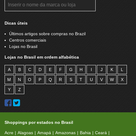
LOS NETO
LOTERIA SORTE GRANDE
LUG'S BATATA BELGA ORIGINAL
LUPO
MAGIA DO MAR
MAGIC GAMES
Dicas úteis
MAR E FORMA
MARDELLE
Últimos artigos sobre compras no Brazil
Centros comerciais
MARISA
MASCHIO
Lojas no Brasil
MC CAFÉ
MC DONALDS
Lojas no Brasil em ordem alfabética
MERCATTO
METAL NOBRE
A
B
C
D
E
F
G
H
I
J
K
L
MINI SAIA
MISTER SALAD
M
N
O
P
Q
R
S
T
U
V
W
X
MMARTAN
MONTANA GRILL
Y
Z
MR CAT
MR PIZZA
MULTICOISAS
MUNDO VERDE
NET-TRONIC PLUS
NUTRI CENTER
Shoppings por estados no Brasil
O BOTICÁRIO
ONE STORE MARISOL
Acre
Alagoas
Amapá
Amazonas
Bahia
Ceará