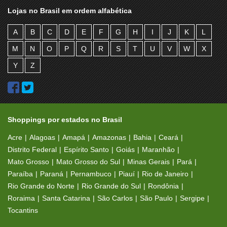
Lojas no Brasil em ordem alfabética
A
B
C
D
E
F
G
H
I
J
K
L
M
N
O
P
Q
R
S
T
U
V
W
X
Y
Z
Shoppings por estados no Brasil
Acre
Alagoas
Amapá
Amazonas
Bahia
Ceará
Distrito Federal
Espírito Santo
Goiás
Maranhão
Mato Grosso
Mato Grosso do Sul
Minas Gerais
Pará
Paraíba
Paraná
Pernambuco
Piauí
Rio de Janeiro
Rio Grande do Norte
Rio Grande do Sul
Rondônia
Roraima
Santa Catarina
São Carlos
São Paulo
Sergipe
Tocantins