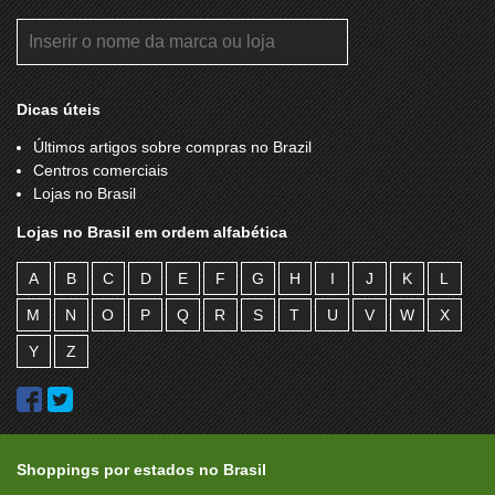
Dicas úteis
Últimos artigos sobre compras no Brazil
Centros comerciais
Lojas no Brasil
Lojas no Brasil em ordem alfabética
A
B
C
D
E
F
G
H
I
J
K
L
M
N
O
P
Q
R
S
T
U
V
W
X
Y
Z
Shoppings por estados no Brasil