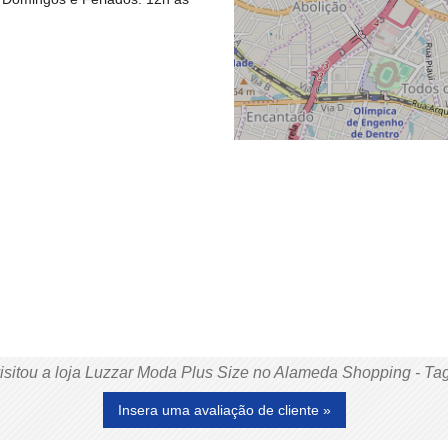
visitou a loja Luzzar Moda Plus Size no Alameda Shopping - Ta
Insera uma avaliação de cliente »