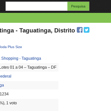
Enter
your
search
query
nga - Taguatinga, Distrito
oda Plus Size
 Shopping - Taguatinga
otes 01 a 04 – Taguatinga – DF
Federal
nga
 1234
%),
1
voto