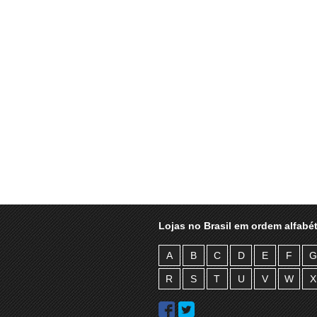
Lojas no Brasil em ordem alfabét
A
B
C
D
E
F
G
R
S
T
U
V
W
X