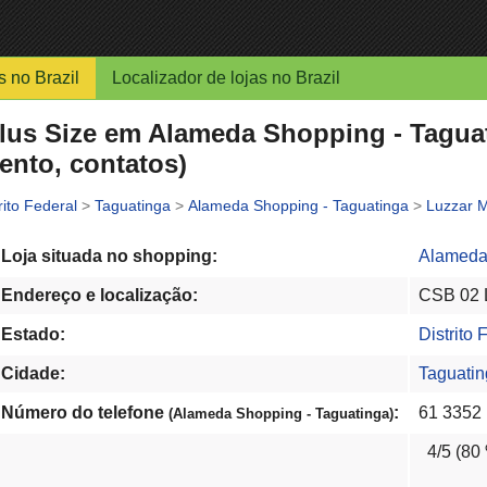
s no Brazil
Localizador de lojas no Brazil
us Size em Alameda Shopping - Taguati
ento, contatos)
rito Federal
>
Taguatinga
>
Alameda Shopping - Taguatinga
>
Luzzar M
Loja situada no shopping:
Alameda
Endereço e localização:
CSB 02 L
Estado:
Distrito 
Cidade:
Taguati
Número do telefone
:
61 3352
(Alameda Shopping - Taguatinga)
4
/5 (
80