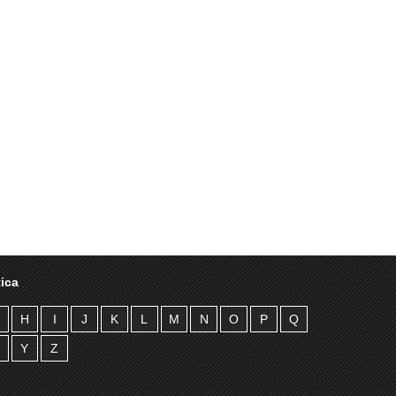
ica
H
I
J
K
L
M
N
O
P
Q
Y
Z