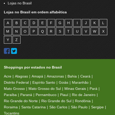
Lojas no Brasil
Lojas no Brasil em ordem alfabética
A
B
C
D
E
F
G
H
I
J
K
L
M
N
O
P
Q
R
S
T
U
V
W
X
Y
Z
Shoppings por estados no Brasil
Acre
Alagoas
Amapá
Amazonas
Bahia
Ceará
Distrito Federal
Espírito Santo
Goiás
Maranhão
Mato Grosso
Mato Grosso do Sul
Minas Gerais
Pará
Paraíba
Paraná
Pernambuco
Piauí
Rio de Janeiro
Rio Grande do Norte
Rio Grande do Sul
Rondônia
Roraima
Santa Catarina
São Carlos
São Paulo
Sergipe
Tocantins