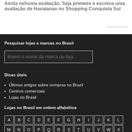
Ainda nehuma avaliação. Seja primeiro e escreva uma
avaliação de Havaianas no Shopping Conquista Sul
Pesquisar lojas e marcas no Brasil
Dicas úteis
Últimos artigos sobre compras no Brazil
Centros comerciais
Lojas no Brasil
Lojas no Brasil em ordem alfabética
A
B
C
D
E
F
G
H
I
J
K
L
M
N
O
P
Q
R
S
T
U
V
W
X