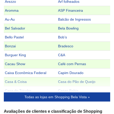
Arezzo
Arf folheados
Aromma
ASP Financeira
Au-Au
Balcão de Ingressos
Bel Salvador
Bela Bowling
Bello Pastel
Bob’s
Bonzai
Bradesco
Burguer King
C&A
Cacau Show
Café com Pernas
Caixa Econômica Federal
Capim Dourado
Casa & Coisa
Casa do Pão de Queijo
Casa do Tricolor
Casas Bahia
Todas as lojas em Shopping Bela Vista »
Casas Freire
Centauro
Central das Bolsas
Cha Cha Dum Dům
Avaliações de clientes e classificação de Shopping