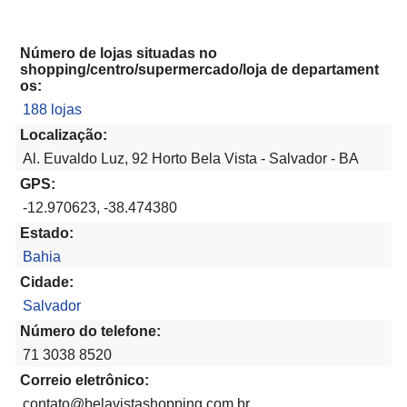
Número de lojas situadas no
shopping/centro/supermercado/loja de departament
os:
188 lojas
Localização:
Al. Euvaldo Luz, 92 Horto Bela Vista - Salvador - BA
GPS:
-12.970623, -38.474380
Estado:
Bahia
Cidade:
Salvador
Número do telefone:
71 3038 8520
Correio eletrônico:
contato@belavistashopping.com.br