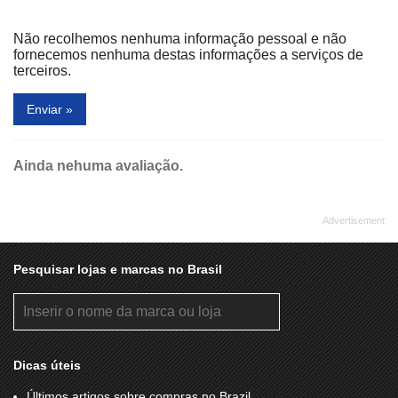
Express Fashion
Farmácia Santana
Não recolhemos nenhuma informação pessoal e não
Farmácia Super Popular
Felissa
fornecemos nenhuma destas informações a serviços de
terceiros.
Feliz da Vida
Fisk Centro de Ensino
Enviar »
Formaggio
Fototica
Foxtrot
Frésia
Ainda nehuma avaliação.
G Barbosa
Game Station
Giraffas
Glow Reef
Good Cell
Gradual Turismo
Grand Café
Grão Espresso
Pesquisar lojas e marcas no Brasil
Habib’s
Havaianas
Hering
Hizzon
Hope
In the Street
Dicas úteis
Info+Foto
Insinuante
Últimos artigos sobre compras no Brazil