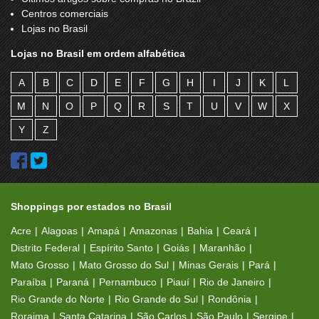
Centros comerciais
Iphone Connect
Itaú
Lojas no Brasil
Jacques Janine
John John
Lojas no Brasil em ordem alfabética
Kalunga
Kinkin Foto Digital
A
B
C
D
E
F
G
H
I
J
K
L
Kopenhagen
Larshopping
M
N
O
P
Q
R
S
T
U
V
W
X
Lavlux
Le Biscuit
Y
Z
Le Lis Blanc
Leader
Leão de Ouro
Lilica & Tigor
Litoraneus UV Protection
Livraria Leitura
Shoppings por estados no Brasil
Loja das Torcidas
Lojas Americanas
Acre
Alagoas
Amapá
Amazonas
Bahia
Ceará
Loteria Bela da Sorte
Luaçanã Collection
Distrito Federal
Espírito Santo
Goiás
Maranhão
Mato Grosso
Mato Grosso do Sul
Minas Gerais
Pará
Luk Parfums
L’acqua di Fiori
Paraíba
Paraná
Pernambuco
Piauí
Rio de Janeiro
Magazine Luiza
Mahalo
Rio Grande do Norte
Rio Grande do Sul
Rondônia
Roraima
Santa Catarina
São Carlos
São Paulo
Sergipe
Maria Chiq
Marisa