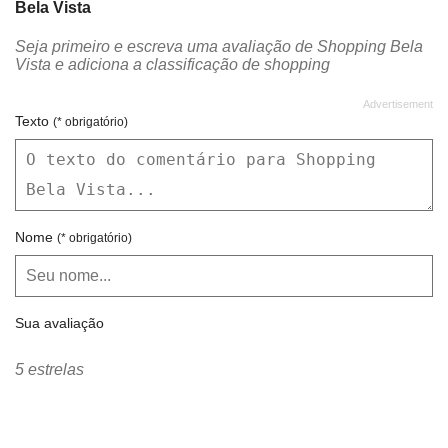
Bela Vista
Chilli Beans
Chopp Brahma
Seja primeiro e escreva uma avaliação de Shopping Bela
Cinépolis
Claro
Vista e adiciona a classificação de shopping
Clube da Criança
Colchões Ortobom
Colombo
Companhia do Churrasco
Texto
(* obrigatório)
Crawford
Criativa Gráfica
CVC
D+ Doces
Denmark
Detagle Calçados
Nome
(* obrigatório)
Diego Freitas Kart
Dinni
Divino Fogão
Doces Sonhos
Sua avaliação
Du Cacau Sucos e Sorvetes
Eggo’s Shoes
Elementais
Ellite Hair
5 estrelas
Empada Carioca
Empório do Aço
Estação Games
Eu Amo Bijux