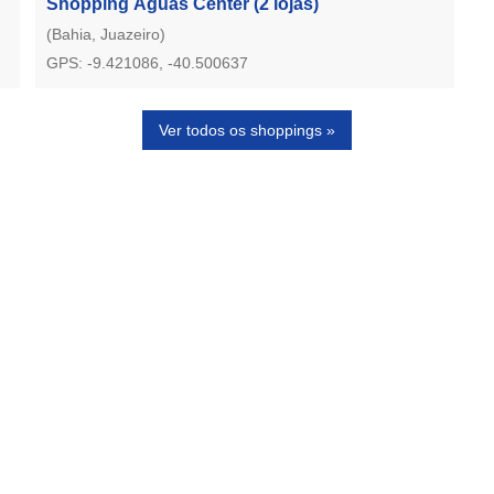
Shopping Águas Center
(2 lojas)
(Bahia, Juazeiro)
GPS: -9.421086, -40.500637
Ver todos os shoppings »