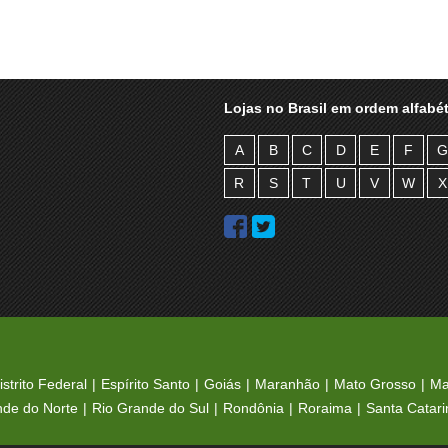
Lojas no Brasil em ordem alfabét
A
B
C
D
E
F
G
R
S
T
U
V
W
X
istrito Federal
Espírito Santo
Goiás
Maranhão
Mato Grosso
Ma
nde do Norte
Rio Grande do Sul
Rondônia
Roraima
Santa Catari