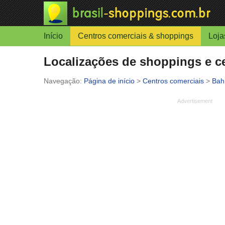
Início
Centros comerciais & shoppings
Loja
Localizações de shoppings e ce
Página de início
>
Centros comerciais
>
Bah