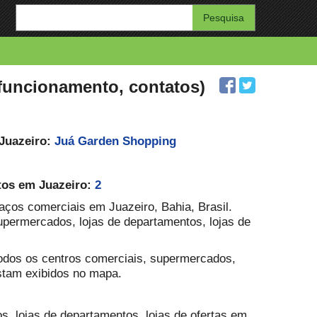
Enter
your
search
query
 funcionamento, contatos)
 Juazeiro:
Juá Garden Shopping
tos em Juazeiro:
2
paços comerciais em Juazeiro, Bahia, Brasil.
upermercados, lojas de departamentos, lojas de
Todos os centros comerciais, supermercados,
stam exibidos no mapa.
, lojas de departamentos, lojas de ofertas em