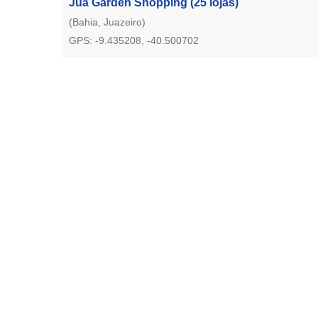
Juá Garden Shopping
(25 lojas)
(Bahia, Juazeiro)
GPS: -9.435208, -40.500702