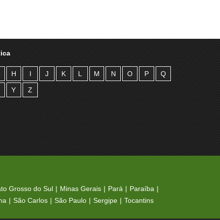
ica
H
I
J
K
L
M
N
O
P
Q
Y
Z
to Grosso do Sul
Minas Gerais
Pará
Paraíba
na
São Carlos
São Paulo
Sergipe
Tocantins