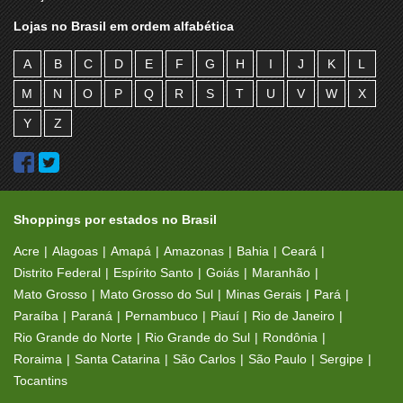
Lojas no Brasil em ordem alfabética
A
B
C
D
E
F
G
H
I
J
K
L
M
N
O
P
Q
R
S
T
U
V
W
X
Y
Z
Shoppings por estados no Brasil
Acre
Alagoas
Amapá
Amazonas
Bahia
Ceará
Distrito Federal
Espírito Santo
Goiás
Maranhão
Mato Grosso
Mato Grosso do Sul
Minas Gerais
Pará
Paraíba
Paraná
Pernambuco
Piauí
Rio de Janeiro
Rio Grande do Norte
Rio Grande do Sul
Rondônia
Roraima
Santa Catarina
São Carlos
São Paulo
Sergipe
Tocantins