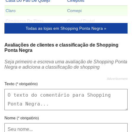
Casa Do Pao De Queijo
Cinépolis
Claro
Comepi
Congresso Da Pizza
Coronel Pastel
Todas as lojas em Shopping Ponta Negra »
CVC Turismo
Cysne
Damyller
Di Donna
Avaliações de clientes e classificação de Shopping
Ponta Negra
Diesel
Dream House
Seja primeiro e escreva uma avaliação de Shopping Ponta
Dress To
Drogaria Santo Remédio
Negra e adiciona a classificação de shopping
Dry Service Eco Lavagem
Dumond
Empada Brasil
England
Texto
(* obrigatório)
First Class
Folic
Giraffas
Gizmagic
Grao Espresso
H Stern
Nome
(* obrigatório)
Havaianas
Hering