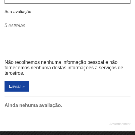
Heroes Play
Hobby Brinquedos
Sua avaliação
Icases
Info Store
John John Denim
Jorge Bischoff
5 estrelas
Laboratório Sabin
Le Charmant
Le Creuset
Le Lis Blanc
Liix
LupaLupa
Não recolhemos nenhuma informação pessoal e não
Mc Donalds
Mônica Abreu
fornecemos nenhuma destas informações a serviços de
terceiros.
Mr. Cat
Mr. Pretzels
Enviar »
New Balance
Nike Factory Store
O Boticário
Osklen
Ainda nehuma avaliação.
Ótica A Especialista
Ótica Oftalnorte
Óticas Diniz
Pão & Companhia
Picanha Mania
Pizza Hut