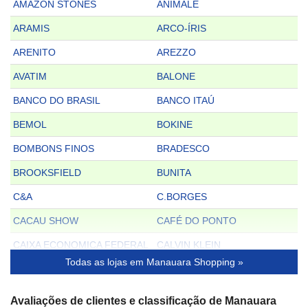
AMAZON STONES
ANIMALE
ARAMIS
ARCO-ÍRIS
ARENITO
AREZZO
AVATIM
BALONE
BANCO DO BRASIL
BANCO ITAÚ
BEMOL
BOKINE
BOMBONS FINOS
BRADESCO
BROOKSFIELD
BUNITA
C&A
C.BORGES
CACAU SHOW
CAFÉ DO PONTO
CAIXA ECONOMICA FEDERAL
CALVIN KLEIN
Todas as lojas em Manauara Shopping »
CAMISARIA COLOMBO
CAPODARTE
CARMEN STEFFENS
CARMEN STEFFENS MAISON
Avaliações de clientes e classificação de Manauara