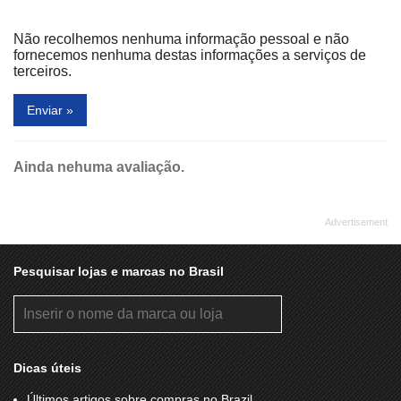
DROGARIA STº REMÉDIO
DRUGSTORE
Não recolhemos nenhuma informação pessoal e não
DRYUP
DUDALINA
fornecemos nenhuma destas informações a serviços de
terceiros.
DUMOND
ELLUS
Enviar »
EMPÓRIO BODY STORE
ENGLAND
ENJOY
EQUUS
Ainda nehuma avaliação.
ESPAÇO ECAM
EYE CENTER
FARM
FIRST CLASS PREMIUM
FITTA CAMBIO
FOTO NASCIMENTO
GOLD DESIGN
GRANADA BEACH
Pesquisar lojas e marcas no Brasil
GREGORY
H.STERN
HAVAIANAS
HERING
HITECH IMPORT
HOBBY BRINQUEDOS
Dicas úteis
IMAGINARIUM
IMPÉRIO DOS COLCHÕES
Últimos artigos sobre compras no Brazil