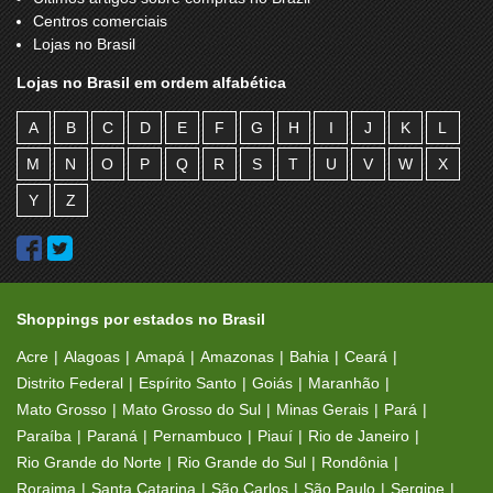
Centros comerciais
INFO STORE
IPLACE
Lojas no Brasil
IRESTORE
JAQUELINE CHAGAS
Lojas no Brasil em ordem alfabética
JOGÊ
JUNGLE NUTRY
A
B
C
D
E
F
G
H
I
J
K
L
KIPÉ
KIPLING
M
N
O
P
Q
R
S
T
U
V
W
X
KOPENHAGEN
LABORATÓRIOS REUNIDOS
Y
Z
LAVATTO
LE POSTICHE
LEVI’S
LG MOBILE STORE
LIVRARIA CONCORDE
LUPO
Shoppings por estados no Brasil
M.MARTAN
MAC
Acre
Alagoas
Amapá
Amazonas
Bahia
Ceará
MAGIC FEET
MAGIC GAMES
Distrito Federal
Espírito Santo
Goiás
Maranhão
Mato Grosso
Mato Grosso do Sul
Minas Gerais
Pará
MAHOGANY
MALWEE BRASILEIRINHOS
Paraíba
Paraná
Pernambuco
Piauí
Rio de Janeiro
MARIA FILÓ
MARISA
Rio Grande do Norte
Rio Grande do Sul
Rondônia
Roraima
Santa Catarina
São Carlos
São Paulo
Sergipe
MEGA STORE
MERCATTO