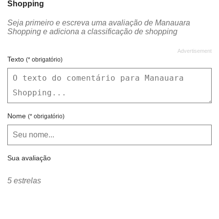
Shopping
CASA LOTÉRICA
CENTAURO
Seja primeiro e escreva uma avaliação de Manauara
CHILLI BEANS
CHOCOLATES BRASIL CACAU
Shopping e adiciona a classificação de shopping
CIA ATHLETICA
CINEMAS PLAYARTE
CLARO
CLUBE MELISSA
Texto
(* obrigatório)
COLCCI
CONFIDENCE CAMBIO
CONTAINER DENIM
CONTÉM 1G
COPYMAGEM
CRAWFORD
Nome
(* obrigatório)
CRISTAL CLASS
CROCS
CS CLUB
CVC
Sua avaliação
DA FILÓ DELÍCIAS CASEIRAS
DAMYLLER
DI DONNA
DI PASSO
5 estrelas
DIÁRIO AMAZONAS
DINAMICA
DONA DE SI
DRESS TO