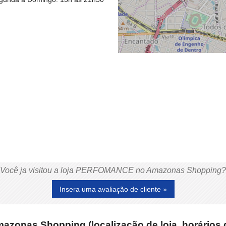
Você ja visitou a loja PERFOMANCE no Amazonas Shopping?
Insera uma avaliação de cliente »
onas Shopping (localização de loja, horários 