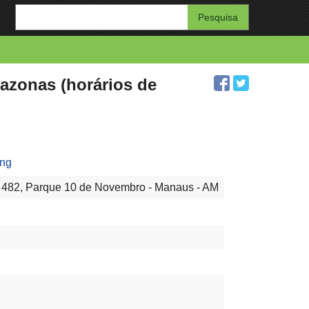
Enter
your
search
query
zonas (horários de
ng
a 482, Parque 10 de Novembro - Manaus - AM