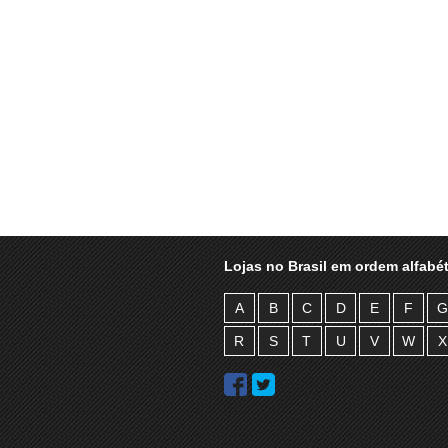
Lojas no Brasil em ordem alfabét
A
B
C
D
E
F
G
R
S
T
U
V
W
X