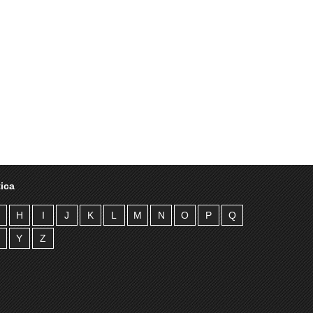
ica
H
I
J
K
L
M
N
O
P
Q
Y
Z