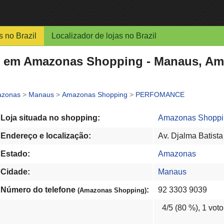
s no Brazil
Localizador de lojas no Brazil
em Amazonas Shopping - Manaus, Ama
zonas
>
Manaus
>
Amazonas Shopping
>
PERFOMANCE
Loja situada no shopping:
Amazonas Shoppi
Endereço e localização:
Av. Djalma Batist
Estado:
Amazonas
Cidade:
Manaus
Número do telefone
:
92 3303 9039
(Amazonas Shopping)
4
/5 (
80
%),
1
voto