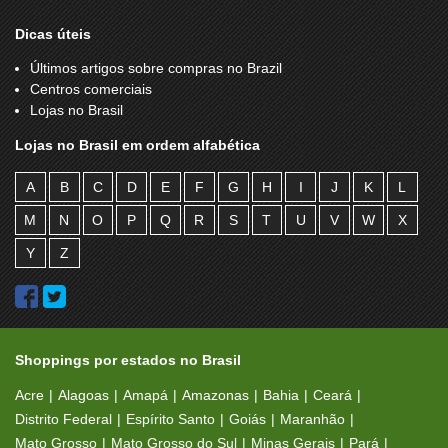
Dicas úteis
Últimos artigos sobre compras no Brazil
Centros comerciais
Lojas no Brasil
Lojas no Brasil em ordem alfabética
A
B
C
D
E
F
G
H
I
J
K
L
M
N
O
P
Q
R
S
T
U
V
W
X
Y
Z
Shoppings por estados no Brasil
Acre
Alagoas
Amapá
Amazonas
Bahia
Ceará
Distrito Federal
Espírito Santo
Goiás
Maranhão
Mato Grosso
Mato Grosso do Sul
Minas Gerais
Pará