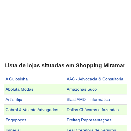
Lista de lojas situadas em Shopping Miramar
A Gulosinha
AAC - Advocacia & Consultoria
Aboluta Modas
Amazonas Suco
Art´s Biju
Blast AMD - informática
Cabral & Valente Advogados Associados
Dallas Chácaras e fazendas
Engepoços
Freitag Representaçoes
Imperial
Leal Corretora de Seguros