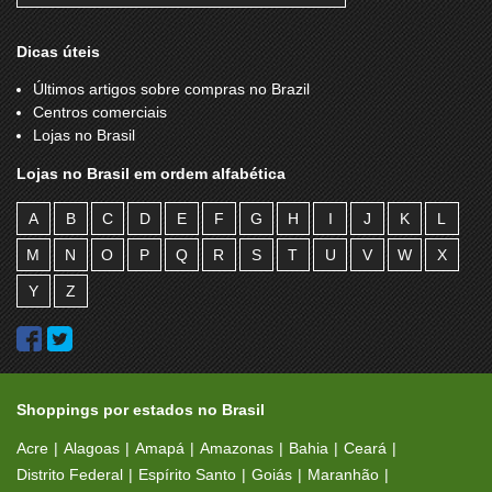
Dicas úteis
Últimos artigos sobre compras no Brazil
Centros comerciais
Lojas no Brasil
Lojas no Brasil em ordem alfabética
A
B
C
D
E
F
G
H
I
J
K
L
M
N
O
P
Q
R
S
T
U
V
W
X
Y
Z
Shoppings por estados no Brasil
Acre
Alagoas
Amapá
Amazonas
Bahia
Ceará
Distrito Federal
Espírito Santo
Goiás
Maranhão